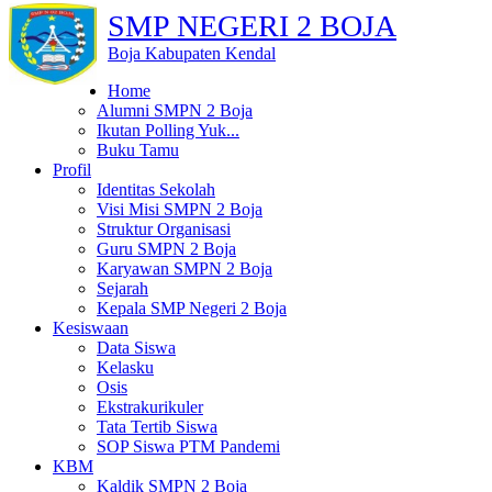
SMP NEGERI 2 BOJA
Boja Kabupaten Kendal
Home
Alumni SMPN 2 Boja
Ikutan Polling Yuk...
Buku Tamu
Profil
Identitas Sekolah
Visi Misi SMPN 2 Boja
Struktur Organisasi
Guru SMPN 2 Boja
Karyawan SMPN 2 Boja
Sejarah
Kepala SMP Negeri 2 Boja
Kesiswaan
Data Siswa
Kelasku
Osis
Ekstrakurikuler
Tata Tertib Siswa
SOP Siswa PTM Pandemi
KBM
Kaldik SMPN 2 Boja