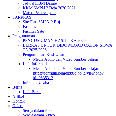
Jadwal KBM Daring
KKM SMPN 2 Boja 2020/2021
Materi Pembelajaran
SARPRAS
Site Plan SMPN 2 Boja
Fasilitas
Fasilitas Satu
Pengumuman
PENGUMUMAN HASIL TKA 2026
BERKAS UNTUK DIDOWLOAD CALON SISWA
TA 2025/2026
Pengumuman Kesiswaan
Media Audio dan Video Sumber belajar
Link Informasi
Media Audio dan Video Sumber belajar
https://formulir.kemdikbud.go.id/view.php?
id=9635312
Info Tata Usaha
Berita
Link Berita
Artikel
Kontak
Galeri
Seroja dalam foto
Seroja dalam Video