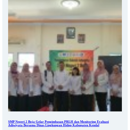
SMP Negeri 2 Boja Gelar Pengimbasan PRLH dan Monitoring Evaluasi
Adiwiyata Bersama Dinas Lingkungan Hidup Kabupaten Kendal