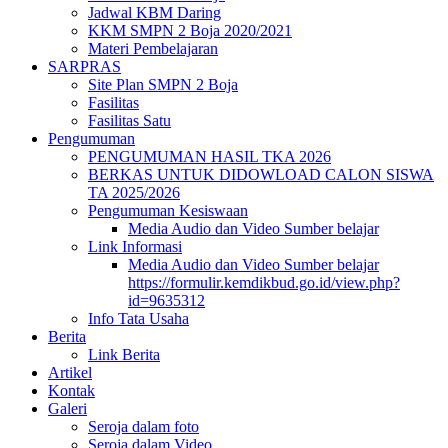
Jadwal KBM Daring
KKM SMPN 2 Boja 2020/2021
Materi Pembelajaran
SARPRAS
Site Plan SMPN 2 Boja
Fasilitas
Fasilitas Satu
Pengumuman
PENGUMUMAN HASIL TKA 2026
BERKAS UNTUK DIDOWLOAD CALON SISWA
TA 2025/2026
Pengumuman Kesiswaan
Media Audio dan Video Sumber belajar
Link Informasi
Media Audio dan Video Sumber belajar
https://formulir.kemdikbud.go.id/view.php?
id=9635312
Info Tata Usaha
Berita
Link Berita
Artikel
Kontak
Galeri
Seroja dalam foto
Seroja dalam Video