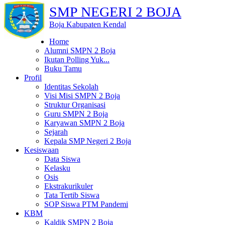
SMP NEGERI 2 BOJA
Boja Kabupaten Kendal
Home
Alumni SMPN 2 Boja
Ikutan Polling Yuk...
Buku Tamu
Profil
Identitas Sekolah
Visi Misi SMPN 2 Boja
Struktur Organisasi
Guru SMPN 2 Boja
Karyawan SMPN 2 Boja
Sejarah
Kepala SMP Negeri 2 Boja
Kesiswaan
Data Siswa
Kelasku
Osis
Ekstrakurikuler
Tata Tertib Siswa
SOP Siswa PTM Pandemi
KBM
Kaldik SMPN 2 Boja