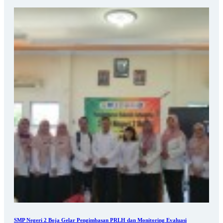
SMP Negeri 2 Boja Gelar Pengimbasan PRLH dan Monitoring Evaluasi