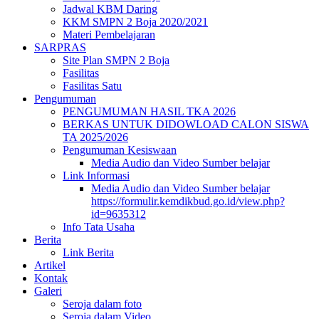
Jadwal KBM Daring
KKM SMPN 2 Boja 2020/2021
Materi Pembelajaran
SARPRAS
Site Plan SMPN 2 Boja
Fasilitas
Fasilitas Satu
Pengumuman
PENGUMUMAN HASIL TKA 2026
BERKAS UNTUK DIDOWLOAD CALON SISWA
TA 2025/2026
Pengumuman Kesiswaan
Media Audio dan Video Sumber belajar
Link Informasi
Media Audio dan Video Sumber belajar
https://formulir.kemdikbud.go.id/view.php?
id=9635312
Info Tata Usaha
Berita
Link Berita
Artikel
Kontak
Galeri
Seroja dalam foto
Seroja dalam Video