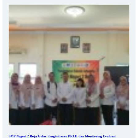
SMP Negeri 2 Boja Gelar Pengimbasan PRLH dan Monitoring Evaluasi