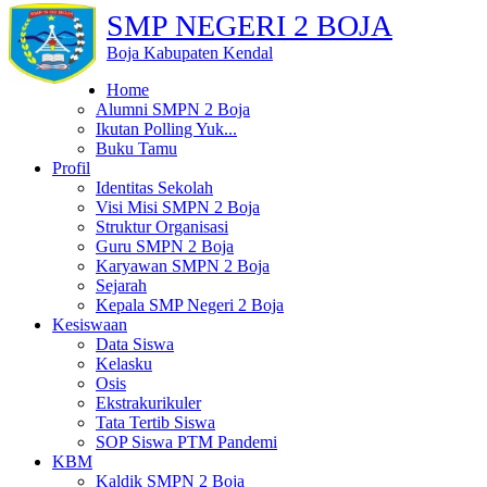
SMP NEGERI 2 BOJA
Boja Kabupaten Kendal
Home
Alumni SMPN 2 Boja
Ikutan Polling Yuk...
Buku Tamu
Profil
Identitas Sekolah
Visi Misi SMPN 2 Boja
Struktur Organisasi
Guru SMPN 2 Boja
Karyawan SMPN 2 Boja
Sejarah
Kepala SMP Negeri 2 Boja
Kesiswaan
Data Siswa
Kelasku
Osis
Ekstrakurikuler
Tata Tertib Siswa
SOP Siswa PTM Pandemi
KBM
Kaldik SMPN 2 Boja