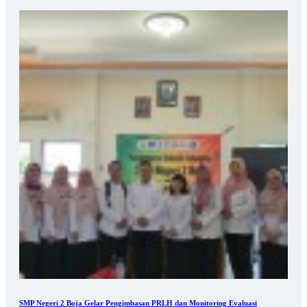
SMP Negeri 2 Boja Gelar Pengimbasan PRLH dan Monitoring Evaluasi