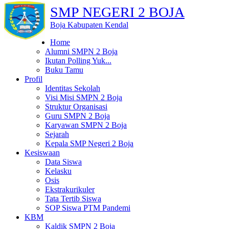
SMP NEGERI 2 BOJA
Boja Kabupaten Kendal
Home
Alumni SMPN 2 Boja
Ikutan Polling Yuk...
Buku Tamu
Profil
Identitas Sekolah
Visi Misi SMPN 2 Boja
Struktur Organisasi
Guru SMPN 2 Boja
Karyawan SMPN 2 Boja
Sejarah
Kepala SMP Negeri 2 Boja
Kesiswaan
Data Siswa
Kelasku
Osis
Ekstrakurikuler
Tata Tertib Siswa
SOP Siswa PTM Pandemi
KBM
Kaldik SMPN 2 Boja