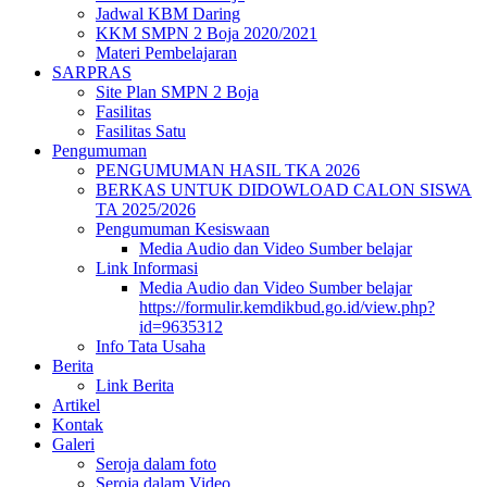
Jadwal KBM Daring
KKM SMPN 2 Boja 2020/2021
Materi Pembelajaran
SARPRAS
Site Plan SMPN 2 Boja
Fasilitas
Fasilitas Satu
Pengumuman
PENGUMUMAN HASIL TKA 2026
BERKAS UNTUK DIDOWLOAD CALON SISWA
TA 2025/2026
Pengumuman Kesiswaan
Media Audio dan Video Sumber belajar
Link Informasi
Media Audio dan Video Sumber belajar
https://formulir.kemdikbud.go.id/view.php?
id=9635312
Info Tata Usaha
Berita
Link Berita
Artikel
Kontak
Galeri
Seroja dalam foto
Seroja dalam Video