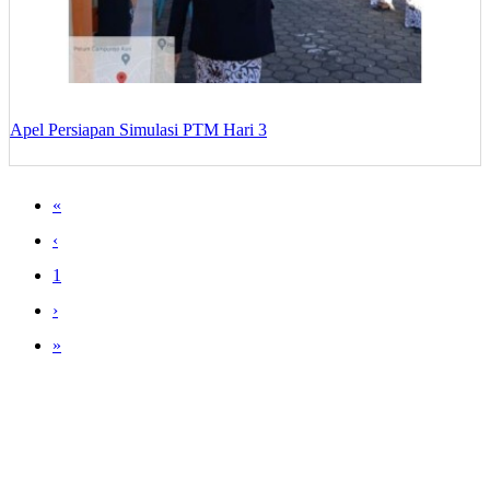
Apel Persiapan Simulasi PTM Hari 3
«
‹
1
›
»