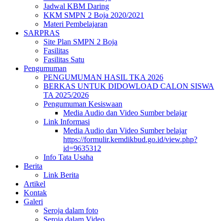
Jadwal KBM Daring
KKM SMPN 2 Boja 2020/2021
Materi Pembelajaran
SARPRAS
Site Plan SMPN 2 Boja
Fasilitas
Fasilitas Satu
Pengumuman
PENGUMUMAN HASIL TKA 2026
BERKAS UNTUK DIDOWLOAD CALON SISWA
TA 2025/2026
Pengumuman Kesiswaan
Media Audio dan Video Sumber belajar
Link Informasi
Media Audio dan Video Sumber belajar
https://formulir.kemdikbud.go.id/view.php?
id=9635312
Info Tata Usaha
Berita
Link Berita
Artikel
Kontak
Galeri
Seroja dalam foto
Seroja dalam Video