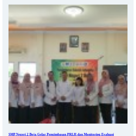
SMP Negeri 2 Boja Gelar Pengimbasan PRLH dan Monitoring Evaluasi