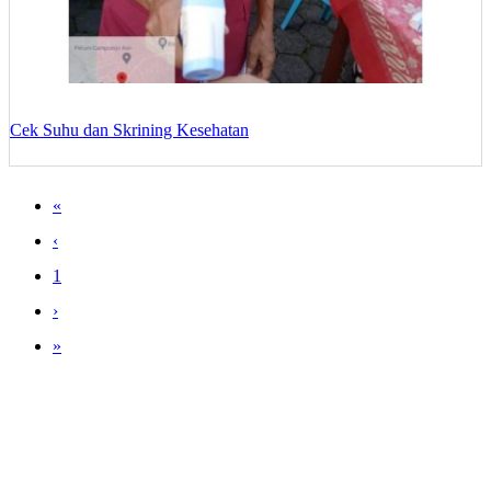
Cek Suhu dan Skrining Kesehatan
«
‹
1
›
»