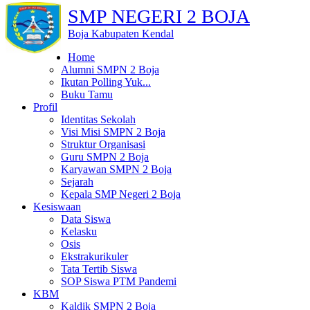
SMP NEGERI 2 BOJA
Boja Kabupaten Kendal
Home
Alumni SMPN 2 Boja
Ikutan Polling Yuk...
Buku Tamu
Profil
Identitas Sekolah
Visi Misi SMPN 2 Boja
Struktur Organisasi
Guru SMPN 2 Boja
Karyawan SMPN 2 Boja
Sejarah
Kepala SMP Negeri 2 Boja
Kesiswaan
Data Siswa
Kelasku
Osis
Ekstrakurikuler
Tata Tertib Siswa
SOP Siswa PTM Pandemi
KBM
Kaldik SMPN 2 Boja