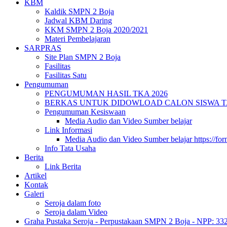
KBM
Kaldik SMPN 2 Boja
Jadwal KBM Daring
KKM SMPN 2 Boja 2020/2021
Materi Pembelajaran
SARPRAS
Site Plan SMPN 2 Boja
Fasilitas
Fasilitas Satu
Pengumuman
PENGUMUMAN HASIL TKA 2026
BERKAS UNTUK DIDOWLOAD CALON SISWA TA 
Pengumuman Kesiswaan
Media Audio dan Video Sumber belajar
Link Informasi
Media Audio dan Video Sumber belajar https://fo
Info Tata Usaha
Berita
Link Berita
Artikel
Kontak
Galeri
Seroja dalam foto
Seroja dalam Video
Graha Pustaka Seroja - Perpustakaan SMPN 2 Boja - NPP: 