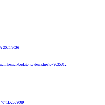
2025/2026
rmulir.kemdikbud.go.id/view.php?id=9635312
3324071D2009089