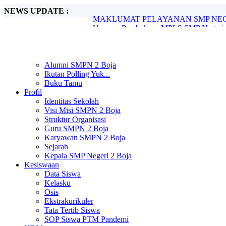
NEWS UPDATE :
Upacara Pembukaan MPLS SMP Negeri 2 
SMP Negeri 2 Boja Melaksanakan In Hous
SMP Negeri 2 Boja Gelar Pengimbasan P
SPMB SMP Negeri 2 Boja Tahun Pelajara
SMP Negeri 2 Boja Umumkan Kelulusan S
SMP Negeri 2 Boja Resmi Umumkan Hasi
Alumni SMPN 2 Boja
Pengimbasan Adiwiyata SMP Negeri 2 B
Ikutan Polling Yuk...
Peringatan Hari Pendidikan Nasional di 
Buku Tamu
UNIT PELAYANAN SMP NEGERI 2 B
Profil
MAKLUMAT PELAYANAN SMP NEGER
Identitas Sekolah
Visi Misi SMPN 2 Boja
Struktur Organisasi
Guru SMPN 2 Boja
Karyawan SMPN 2 Boja
Sejarah
Kepala SMP Negeri 2 Boja
Kesiswaan
Data Siswa
Kelasku
Osis
Ekstrakurikuler
Tata Tertib Siswa
SOP Siswa PTM Pandemi