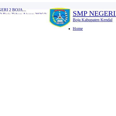
Boja Tahun Ajaran 2026/2...
SMP NEGERI
e Training (IHT) Revie...
RLH dan Monitoring Eval...
Boja Kabupaten Kendal
n 2026/2027 Resmi Dibuk...
iswa Kelas IX Tahun Aja...
Home
l Tes Kompetensi Akademi...
oja Wujud Upaya Menuju A...
SMP N 2 Boja Berlangs...
OJA...
I 2 BOJA...