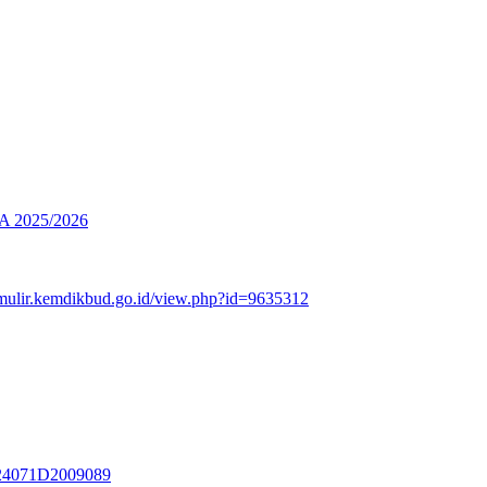
2025/2026
rmulir.kemdikbud.go.id/view.php?id=9635312
3324071D2009089