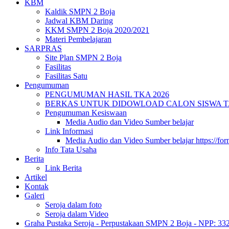
KBM
Kaldik SMPN 2 Boja
Jadwal KBM Daring
KKM SMPN 2 Boja 2020/2021
Materi Pembelajaran
SARPRAS
Site Plan SMPN 2 Boja
Fasilitas
Fasilitas Satu
Pengumuman
PENGUMUMAN HASIL TKA 2026
BERKAS UNTUK DIDOWLOAD CALON SISWA TA 
Pengumuman Kesiswaan
Media Audio dan Video Sumber belajar
Link Informasi
Media Audio dan Video Sumber belajar https://fo
Info Tata Usaha
Berita
Link Berita
Artikel
Kontak
Galeri
Seroja dalam foto
Seroja dalam Video
Graha Pustaka Seroja - Perpustakaan SMPN 2 Boja - NPP: 