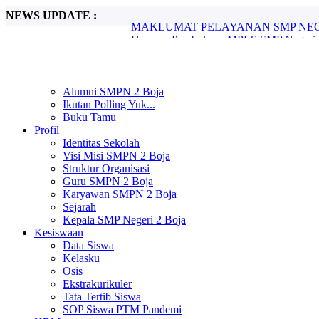
NEWS UPDATE :
Upacara Pembukaan MPLS SMP Negeri 2 
SMP Negeri 2 Boja Melaksanakan In Hous
SMP Negeri 2 Boja Gelar Pengimbasan P
SPMB SMP Negeri 2 Boja Tahun Pelajara
SMP Negeri 2 Boja Umumkan Kelulusan S
SMP Negeri 2 Boja Resmi Umumkan Hasi
Alumni SMPN 2 Boja
Pengimbasan Adiwiyata SMP Negeri 2 B
Ikutan Polling Yuk...
Peringatan Hari Pendidikan Nasional di 
Buku Tamu
UNIT PELAYANAN SMP NEGERI 2 B
Profil
MAKLUMAT PELAYANAN SMP NEGER
Identitas Sekolah
Visi Misi SMPN 2 Boja
Struktur Organisasi
Guru SMPN 2 Boja
Karyawan SMPN 2 Boja
Sejarah
Kepala SMP Negeri 2 Boja
Kesiswaan
Data Siswa
Kelasku
Osis
Ekstrakurikuler
Tata Tertib Siswa
SOP Siswa PTM Pandemi