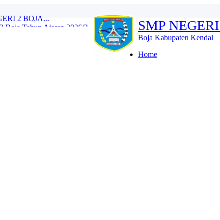
Boja Tahun Ajaran 2026/2...
SMP NEGERI
e Training (IHT) Revie...
RLH dan Monitoring Eval...
Boja Kabupaten Kendal
n 2026/2027 Resmi Dibuk...
iswa Kelas IX Tahun Aja...
Home
l Tes Kompetensi Akademi...
oja Wujud Upaya Menuju A...
SMP N 2 Boja Berlangs...
OJA...
I 2 BOJA...