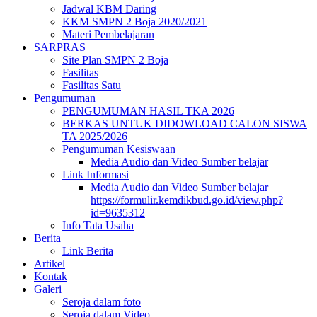
Jadwal KBM Daring
KKM SMPN 2 Boja 2020/2021
Materi Pembelajaran
SARPRAS
Site Plan SMPN 2 Boja
Fasilitas
Fasilitas Satu
Pengumuman
PENGUMUMAN HASIL TKA 2026
BERKAS UNTUK DIDOWLOAD CALON SISWA
TA 2025/2026
Pengumuman Kesiswaan
Media Audio dan Video Sumber belajar
Link Informasi
Media Audio dan Video Sumber belajar
https://formulir.kemdikbud.go.id/view.php?
id=9635312
Info Tata Usaha
Berita
Link Berita
Artikel
Kontak
Galeri
Seroja dalam foto
Seroja dalam Video