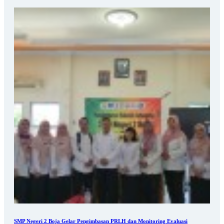
SMP Negeri 2 Boja Gelar Pengimbasan PRLH dan Monitoring Evaluasi