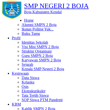
SMP NEGERI 2 BOJA
Boja Kabupaten Kendal
Home
Alumni SMPN 2 Boja
Ikutan Polling Yuk...
Buku Tamu
Profil
Identitas Sekolah
Visi Misi SMPN 2 Boja
Struktur Organisasi
Guru SMPN 2 Boja
Karyawan SMPN 2 Boja
Sejarah
Kepala SMP Negeri 2 Boja
Kesiswaan
Data Siswa
Kelasku
Osis
Ekstrakurikuler
Tata Tertib Siswa
SOP Siswa PTM Pandemi
KBM
Kaldik SMPN 2 Boja