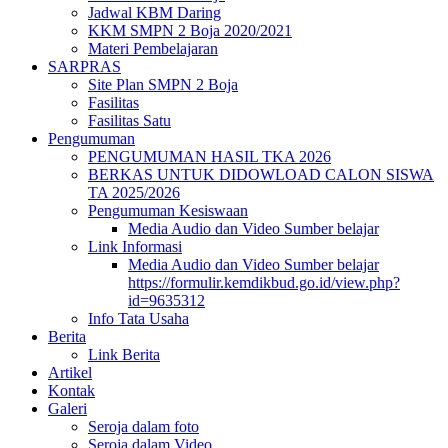
Jadwal KBM Daring
KKM SMPN 2 Boja 2020/2021
Materi Pembelajaran
SARPRAS
Site Plan SMPN 2 Boja
Fasilitas
Fasilitas Satu
Pengumuman
PENGUMUMAN HASIL TKA 2026
BERKAS UNTUK DIDOWLOAD CALON SISWA
TA 2025/2026
Pengumuman Kesiswaan
Media Audio dan Video Sumber belajar
Link Informasi
Media Audio dan Video Sumber belajar
https://formulir.kemdikbud.go.id/view.php?
id=9635312
Info Tata Usaha
Berita
Link Berita
Artikel
Kontak
Galeri
Seroja dalam foto
Seroja dalam Video