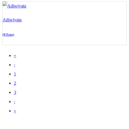
Adiwiyata
(9 Foto)
«
‹
1
2
3
›
»