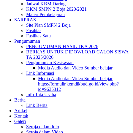
Jadwal KBM Daring
KKM SMPN 2 Boja 2020/2021
Materi Pembelajaran
SARPRAS
Site Plan SMPN 2 Boja
Fasilitas
Fasilitas Satu
Pengumuman
PENGUMUMAN HASIL TKA 2026
BERKAS UNTUK DIDOWLOAD CALON SISWA
TA 2025/2026
Pengumuman Kesiswaan
Media Audio dan Video Sumber belajar
Link Informasi
Media Audio dan Video Sumber belajar
https://formulir.kemdikbud.go.id/view.php?
id=9635312
Info Tata Usaha
Berita
Link Berita
Artikel
Kontak
Galeri
Seroja dalam foto
Seroja dalam Video