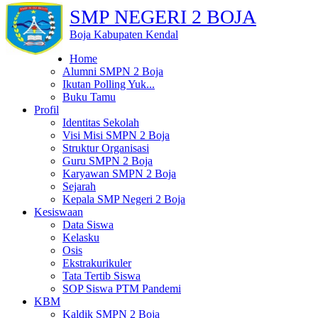
SMP NEGERI 2 BOJA
Boja Kabupaten Kendal
Home
Alumni SMPN 2 Boja
Ikutan Polling Yuk...
Buku Tamu
Profil
Identitas Sekolah
Visi Misi SMPN 2 Boja
Struktur Organisasi
Guru SMPN 2 Boja
Karyawan SMPN 2 Boja
Sejarah
Kepala SMP Negeri 2 Boja
Kesiswaan
Data Siswa
Kelasku
Osis
Ekstrakurikuler
Tata Tertib Siswa
SOP Siswa PTM Pandemi
KBM
Kaldik SMPN 2 Boja