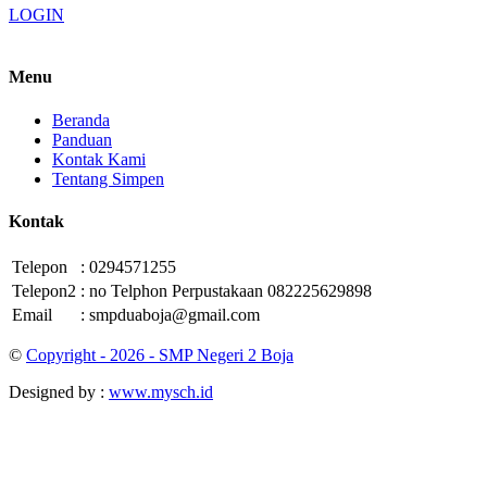
LOGIN
Menu
Beranda
Panduan
Kontak Kami
Tentang Simpen
Kontak
Telepon
:
0294571255
Telepon2
:
no Telphon Perpustakaan 082225629898
Email
:
smpduaboja@gmail.com
©
Copyright - 2026 - SMP Negeri 2 Boja
Designed by :
www.mysch.id