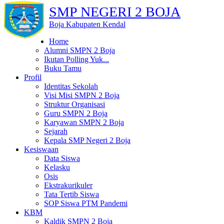
SMP NEGERI 2 BOJA
Boja Kabupaten Kendal
Home
Alumni SMPN 2 Boja
Ikutan Polling Yuk...
Buku Tamu
Profil
Identitas Sekolah
Visi Misi SMPN 2 Boja
Struktur Organisasi
Guru SMPN 2 Boja
Karyawan SMPN 2 Boja
Sejarah
Kepala SMP Negeri 2 Boja
Kesiswaan
Data Siswa
Kelasku
Osis
Ekstrakurikuler
Tata Tertib Siswa
SOP Siswa PTM Pandemi
KBM
Kaldik SMPN 2 Boja