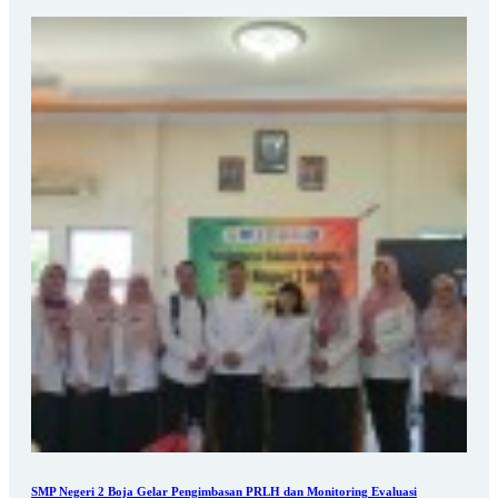
SMP Negeri 2 Boja Gelar Pengimbasan PRLH dan Monitoring Evaluasi