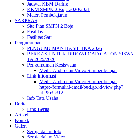
Jadwal KBM Daring
KKM SMPN 2 Boja 2020/2021
Materi Pembelajaran
SARPRAS
Site Plan SMPN 2 Boja
Fasilitas
Fasilitas Satu
Pengumuman
PENGUMUMAN HASIL TKA 2026
BERKAS UNTUK DIDOWLOAD CALON SISWA
TA 2025/2026
Pengumuman Kesiswaan
Media Audio dan Video Sumber belajar
Link Informasi
Media Audio dan Video Sumber belajar
https://formulir.kemdikbud.go.id/view.php?
id=9635312
Info Tata Usaha
Berita
Link Berita
Artikel
Kontak
Galeri
Seroja dalam foto
Seroja dalam Video