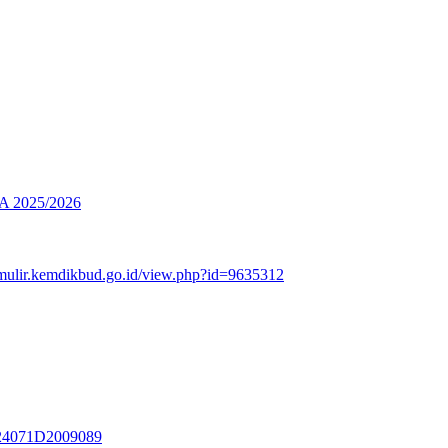
2025/2026
rmulir.kemdikbud.go.id/view.php?id=9635312
3324071D2009089