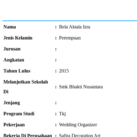
Nama
:
Bela Aktala Izra
Jenis Kelamin
:
Perempuan
Jurusan
:
Angkatan
:
Tahun Lulus
:
2015
Melanjutkan Sekolah
:
Smk Bhakti Nusantara
Di
Jenjang
:
Program Studi
:
Tkj
Pekerjaan
:
Wedding Organizer
Bekerja Di Perusahaan
:
Safira Decoration Art