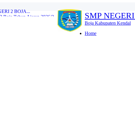
I 2 BOJA...
SMP NEGERI
Boja Tahun Ajaran 2026/2...
e Training (IHT) Revie...
Boja Kabupaten Kendal
RLH dan Monitoring Eval...
n 2026/2027 Resmi Dibuk...
Home
iswa Kelas IX Tahun Aja...
l Tes Kompetensi Akademi...
oja Wujud Upaya Menuju A...
SMP N 2 Boja Berlangs...
OJA...