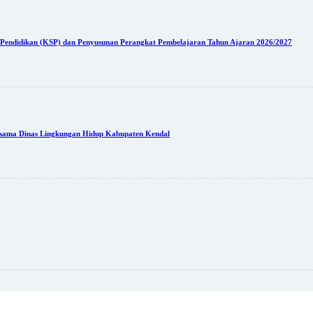
 Pendidikan (KSP) dan Penyusunan Perangkat Pembelajaran Tahun Ajaran 2026/2027
rsama Dinas Lingkungan Hidup Kabupaten Kendal