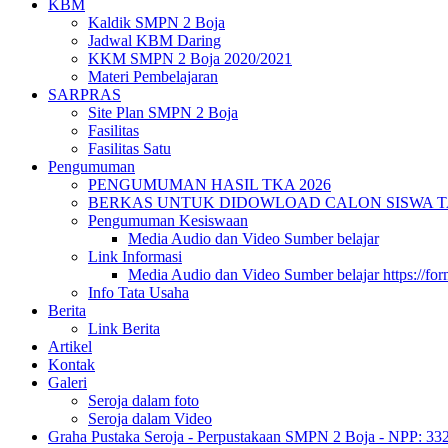
KBM
Kaldik SMPN 2 Boja
Jadwal KBM Daring
KKM SMPN 2 Boja 2020/2021
Materi Pembelajaran
SARPRAS
Site Plan SMPN 2 Boja
Fasilitas
Fasilitas Satu
Pengumuman
PENGUMUMAN HASIL TKA 2026
BERKAS UNTUK DIDOWLOAD CALON SISWA TA 
Pengumuman Kesiswaan
Media Audio dan Video Sumber belajar
Link Informasi
Media Audio dan Video Sumber belajar https://fo
Info Tata Usaha
Berita
Link Berita
Artikel
Kontak
Galeri
Seroja dalam foto
Seroja dalam Video
Graha Pustaka Seroja - Perpustakaan SMPN 2 Boja - NPP: 