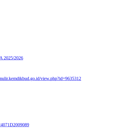
2025/2026
rmulir.kemdikbud.go.id/view.php?id=9635312
3324071D2009089