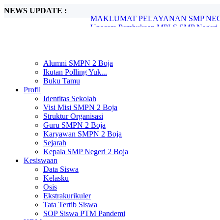
NEWS UPDATE :
Upacara Pembukaan MPLS SMP Negeri 2 
SMP Negeri 2 Boja Melaksanakan In Hous
SMP Negeri 2 Boja Gelar Pengimbasan P
SPMB SMP Negeri 2 Boja Tahun Pelajara
SMP Negeri 2 Boja Umumkan Kelulusan S
SMP Negeri 2 Boja Resmi Umumkan Hasi
Alumni SMPN 2 Boja
Pengimbasan Adiwiyata SMP Negeri 2 B
Ikutan Polling Yuk...
Peringatan Hari Pendidikan Nasional di 
Buku Tamu
UNIT PELAYANAN SMP NEGERI 2 B
Profil
MAKLUMAT PELAYANAN SMP NEGER
Identitas Sekolah
Visi Misi SMPN 2 Boja
Struktur Organisasi
Guru SMPN 2 Boja
Karyawan SMPN 2 Boja
Sejarah
Kepala SMP Negeri 2 Boja
Kesiswaan
Data Siswa
Kelasku
Osis
Ekstrakurikuler
Tata Tertib Siswa
SOP Siswa PTM Pandemi