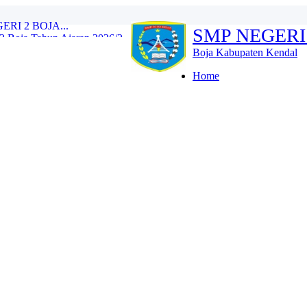
Boja Tahun Ajaran 2026/2...
SMP NEGERI
e Training (IHT) Revie...
RLH dan Monitoring Eval...
Boja Kabupaten Kendal
n 2026/2027 Resmi Dibuk...
iswa Kelas IX Tahun Aja...
Home
l Tes Kompetensi Akademi...
oja Wujud Upaya Menuju A...
SMP N 2 Boja Berlangs...
OJA...
I 2 BOJA...