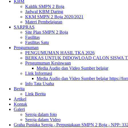
KBM
Kaldik SMPN 2 Boja
Jadwal KBM Daring
KKM SMPN 2 Boja 2020/2021
Materi Pembelajaran
SARPRAS
Site Plan SMPN 2 Boja
Fasilitas
Fasilitas Satu
Pengumuman
PENGUMUMAN HASIL TKA 2026
BERKAS UNTUK DIDOWLOAD CALON SISWA TA 
Pengumuman Kesiswaan
Media Audio dan Video Sumber belajar
Link Informasi
Media Audio dan Video Sumber belajar https://fo
Info Tata Usaha
Berita
Link Berita
Artikel
Kontak
Galeri
Seroja dalam foto
Seroja dalam Video
Graha Pustaka Seroja - Perpustakaan SMPN 2 Boja - NPP: 