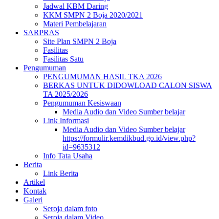
Jadwal KBM Daring
KKM SMPN 2 Boja 2020/2021
Materi Pembelajaran
SARPRAS
Site Plan SMPN 2 Boja
Fasilitas
Fasilitas Satu
Pengumuman
PENGUMUMAN HASIL TKA 2026
BERKAS UNTUK DIDOWLOAD CALON SISWA
TA 2025/2026
Pengumuman Kesiswaan
Media Audio dan Video Sumber belajar
Link Informasi
Media Audio dan Video Sumber belajar
https://formulir.kemdikbud.go.id/view.php?
id=9635312
Info Tata Usaha
Berita
Link Berita
Artikel
Kontak
Galeri
Seroja dalam foto
Seroja dalam Video