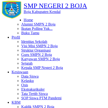
SMP NEGERI 2 BOJA
Boja Kabupaten Kendal
Home
Alumni SMPN 2 Boja
Ikutan Polling Yuk...
Buku Tamu
Profil
Identitas Sekolah
Visi Misi SMPN 2 Boja
Struktur Organisasi
Guru SMPN 2 Boja
Karyawan SMPN 2 Boja
Sejarah
Kepala SMP Negeri 2 Boja
Kesiswaan
Data Siswa
Kelasku
Osis
Ekstrakurikuler
Tata Tertib Siswa
SOP Siswa PTM Pandemi
KBM
Kaldik SMPN 2 Boja