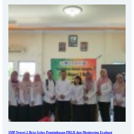
SMP Negeri 2 Boja Gelar Pengimbasan PRLH dan Monitoring Evaluasi