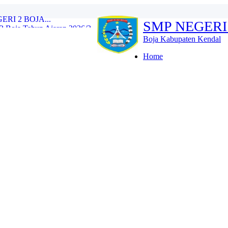
Boja Tahun Ajaran 2026/2...
SMP NEGERI
e Training (IHT) Revie...
RLH dan Monitoring Eval...
Boja Kabupaten Kendal
n 2026/2027 Resmi Dibuk...
iswa Kelas IX Tahun Aja...
Home
l Tes Kompetensi Akademi...
oja Wujud Upaya Menuju A...
SMP N 2 Boja Berlangs...
OJA...
I 2 BOJA...