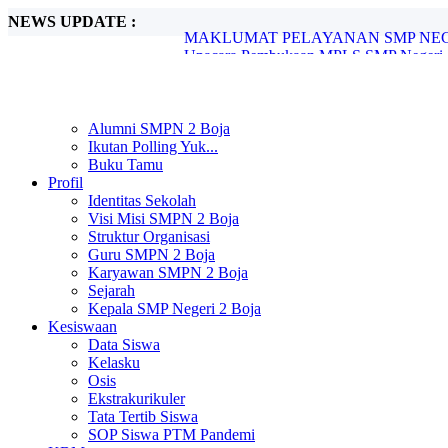
NEWS UPDATE :
Upacara Pembukaan MPLS SMP Negeri 2 
SMP Negeri 2 Boja Melaksanakan In Hous
SMP Negeri 2 Boja Gelar Pengimbasan P
SPMB SMP Negeri 2 Boja Tahun Pelajara
SMP Negeri 2 Boja Umumkan Kelulusan S
SMP Negeri 2 Boja Resmi Umumkan Hasi
Alumni SMPN 2 Boja
Pengimbasan Adiwiyata SMP Negeri 2 B
Ikutan Polling Yuk...
Peringatan Hari Pendidikan Nasional di 
Buku Tamu
UNIT PELAYANAN SMP NEGERI 2 B
Profil
MAKLUMAT PELAYANAN SMP NEGER
Identitas Sekolah
Visi Misi SMPN 2 Boja
Struktur Organisasi
Guru SMPN 2 Boja
Karyawan SMPN 2 Boja
Sejarah
Kepala SMP Negeri 2 Boja
Kesiswaan
Data Siswa
Kelasku
Osis
Ekstrakurikuler
Tata Tertib Siswa
SOP Siswa PTM Pandemi