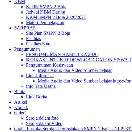
KBM
Kaldik SMPN 2 Boja
Jadwal KBM Daring
KKM SMPN 2 Boja 2020/2021
Materi Pembelajaran
SARPRAS
Site Plan SMPN 2 Boja
Fasilitas
Fasilitas Satu
Pengumuman
PENGUMUMAN HASIL TKA 2026
BERKAS UNTUK DIDOWLOAD CALON SISWA TA 
Pengumuman Kesiswaan
Media Audio dan Video Sumber belajar
Link Informasi
Media Audio dan Video Sumber belajar https://fo
Info Tata Usaha
Berita
Link Berita
Artikel
Kontak
Galeri
Seroja dalam foto
Seroja dalam Video
Graha Pustaka Seroja - Perpustakaan SMPN 2 Boja - NPP: 