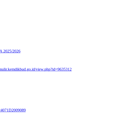
2025/2026
rmulir.kemdikbud.go.id/view.php?id=9635312
3324071D2009089