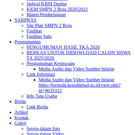
Jadwal KBM Daring
KKM SMPN 2 Boja 2020/2021
Materi Pembelajaran
SARPRAS
Site Plan SMPN 2 Boja
Fasilitas
Fasilitas Satu
Pengumuman
PENGUMUMAN HASIL TKA 2026
BERKAS UNTUK DIDOWLOAD CALON SISWA
TA 2025/2026
Pengumuman Kesiswaan
Media Audio dan Video Sumber belajar
Link Informasi
Media Audio dan Video Sumber belajar
https://formulir.kemdikbud.go.id/view.php?
id=9635312
Info Tata Usaha
Berita
Link Berita
Artikel
Kontak
Galeri
Seroja dalam foto
Seroja dalam Video