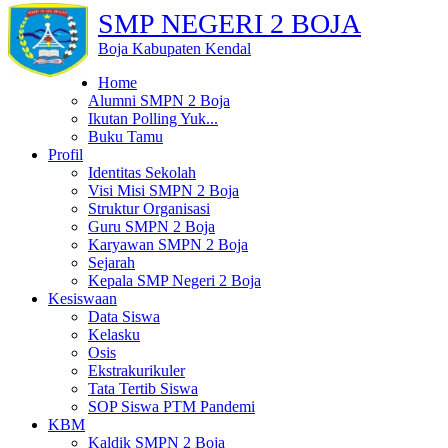
SMP NEGERI 2 BOJA
Boja Kabupaten Kendal
Home
Alumni SMPN 2 Boja
Ikutan Polling Yuk...
Buku Tamu
Profil
Identitas Sekolah
Visi Misi SMPN 2 Boja
Struktur Organisasi
Guru SMPN 2 Boja
Karyawan SMPN 2 Boja
Sejarah
Kepala SMP Negeri 2 Boja
Kesiswaan
Data Siswa
Kelasku
Osis
Ekstrakurikuler
Tata Tertib Siswa
SOP Siswa PTM Pandemi
KBM
Kaldik SMPN 2 Boja