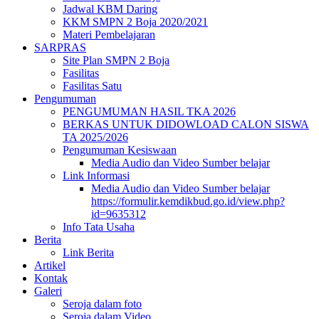
Jadwal KBM Daring
KKM SMPN 2 Boja 2020/2021
Materi Pembelajaran
SARPRAS
Site Plan SMPN 2 Boja
Fasilitas
Fasilitas Satu
Pengumuman
PENGUMUMAN HASIL TKA 2026
BERKAS UNTUK DIDOWLOAD CALON SISWA
TA 2025/2026
Pengumuman Kesiswaan
Media Audio dan Video Sumber belajar
Link Informasi
Media Audio dan Video Sumber belajar
https://formulir.kemdikbud.go.id/view.php?
id=9635312
Info Tata Usaha
Berita
Link Berita
Artikel
Kontak
Galeri
Seroja dalam foto
Seroja dalam Video