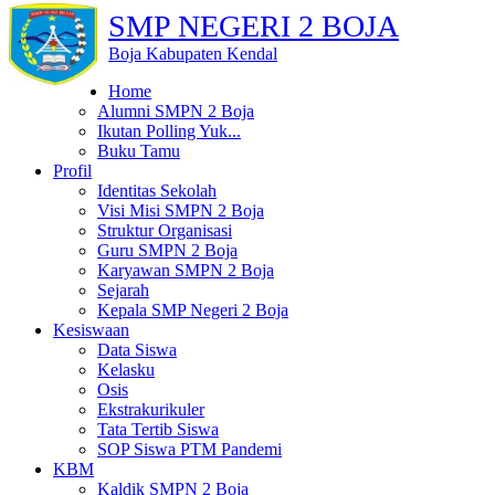
SMP NEGERI 2 BOJA
Boja Kabupaten Kendal
Home
Alumni SMPN 2 Boja
Ikutan Polling Yuk...
Buku Tamu
Profil
Identitas Sekolah
Visi Misi SMPN 2 Boja
Struktur Organisasi
Guru SMPN 2 Boja
Karyawan SMPN 2 Boja
Sejarah
Kepala SMP Negeri 2 Boja
Kesiswaan
Data Siswa
Kelasku
Osis
Ekstrakurikuler
Tata Tertib Siswa
SOP Siswa PTM Pandemi
KBM
Kaldik SMPN 2 Boja