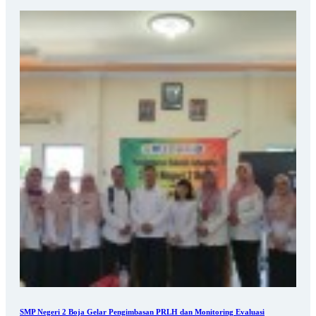
SMP Negeri 2 Boja Gelar Pengimbasan PRLH dan Monitoring Evaluasi