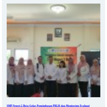
SMP Negeri 2 Boja Gelar Pengimbasan PRLH dan Monitoring Evaluasi