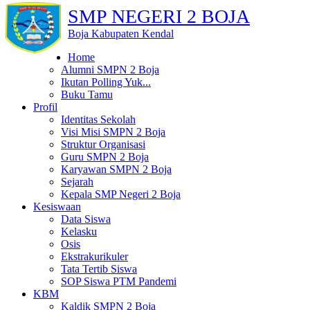
SMP NEGERI 2 BOJA
Boja Kabupaten Kendal
Home
Alumni SMPN 2 Boja
Ikutan Polling Yuk...
Buku Tamu
Profil
Identitas Sekolah
Visi Misi SMPN 2 Boja
Struktur Organisasi
Guru SMPN 2 Boja
Karyawan SMPN 2 Boja
Sejarah
Kepala SMP Negeri 2 Boja
Kesiswaan
Data Siswa
Kelasku
Osis
Ekstrakurikuler
Tata Tertib Siswa
SOP Siswa PTM Pandemi
KBM
Kaldik SMPN 2 Boja