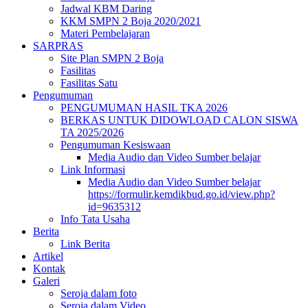
Jadwal KBM Daring
KKM SMPN 2 Boja 2020/2021
Materi Pembelajaran
SARPRAS
Site Plan SMPN 2 Boja
Fasilitas
Fasilitas Satu
Pengumuman
PENGUMUMAN HASIL TKA 2026
BERKAS UNTUK DIDOWLOAD CALON SISWA
TA 2025/2026
Pengumuman Kesiswaan
Media Audio dan Video Sumber belajar
Link Informasi
Media Audio dan Video Sumber belajar
https://formulir.kemdikbud.go.id/view.php?
id=9635312
Info Tata Usaha
Berita
Link Berita
Artikel
Kontak
Galeri
Seroja dalam foto
Seroja dalam Video