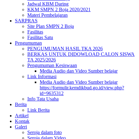
Jadwal KBM Daring
KKM SMPN 2 Boja 2020/2021
Materi Pembelajaran
SARPRAS
Site Plan SMPN 2 Boja
Fasilitas
Fasilitas Satu
Pengumuman
PENGUMUMAN HASIL TKA 2026
BERKAS UNTUK DIDOWLOAD CALON SISWA
TA 2025/2026
Pengumuman Kesiswaan
Media Audio dan Video Sumber belajar
Link Informasi
Media Audio dan Video Sumber belajar
https://formulir.kemdikbud.go.id/view.php?
id=9635312
Info Tata Usaha
Berita
Link Berita
Artikel
Kontak
Galeri
Seroja dalam foto
Seroja dalam Video