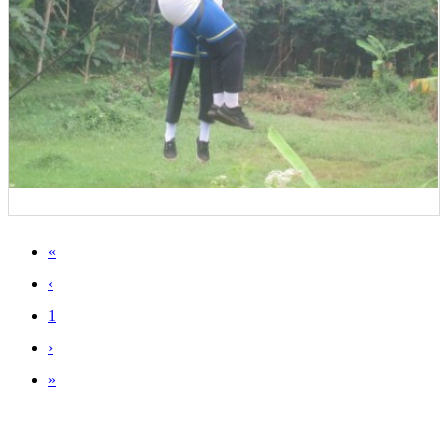
«
‹
1
›
»