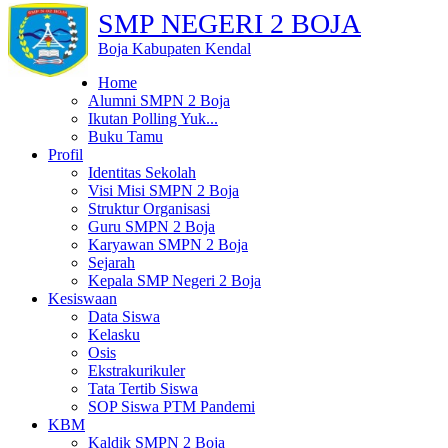
SMP NEGERI 2 BOJA
Boja Kabupaten Kendal
Home
Alumni SMPN 2 Boja
Ikutan Polling Yuk...
Buku Tamu
Profil
Identitas Sekolah
Visi Misi SMPN 2 Boja
Struktur Organisasi
Guru SMPN 2 Boja
Karyawan SMPN 2 Boja
Sejarah
Kepala SMP Negeri 2 Boja
Kesiswaan
Data Siswa
Kelasku
Osis
Ekstrakurikuler
Tata Tertib Siswa
SOP Siswa PTM Pandemi
KBM
Kaldik SMPN 2 Boja