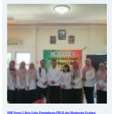
SMP Negeri 2 Boja Gelar Pengimbasan PRLH dan Monitoring Evaluasi