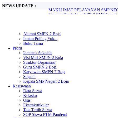
NEWS UPDATE :
Upacara Pembukaan MPLS SMP Negeri 2 
SMP Negeri 2 Boja Melaksanakan In Hous
SMP Negeri 2 Boja Gelar Pengimbasan P
SPMB SMP Negeri 2 Boja Tahun Pelajara
SMP Negeri 2 Boja Umumkan Kelulusan S
SMP Negeri 2 Boja Resmi Umumkan Hasi
Alumni SMPN 2 Boja
Pengimbasan Adiwiyata SMP Negeri 2 B
Ikutan Polling Yuk...
Peringatan Hari Pendidikan Nasional di 
Buku Tamu
UNIT PELAYANAN SMP NEGERI 2 B
Profil
MAKLUMAT PELAYANAN SMP NEGER
Identitas Sekolah
Visi Misi SMPN 2 Boja
Struktur Organisasi
Guru SMPN 2 Boja
Karyawan SMPN 2 Boja
Sejarah
Kepala SMP Negeri 2 Boja
Kesiswaan
Data Siswa
Kelasku
Osis
Ekstrakurikuler
Tata Tertib Siswa
SOP Siswa PTM Pandemi