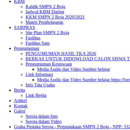
KBM
Kaldik SMPN 2 Boja
Jadwal KBM Daring
KKM SMPN 2 Boja 2020/2021
Materi Pembelajaran
SARPRAS
Site Plan SMPN 2 Boja
Fasilitas
Fasilitas Satu
Pengumuman
PENGUMUMAN HASIL TKA 2026
BERKAS UNTUK DIDOWLOAD CALON SISWA TA 
Pengumuman Kesiswaan
Media Audio dan Video Sumber belajar
Link Informasi
Media Audio dan Video Sumber belajar https://fo
Info Tata Usaha
Berita
Link Berita
Artikel
Kontak
Galeri
Seroja dalam foto
Seroja dalam Video
Graha Pustaka Seroja - Perpustakaan SMPN 2 Boja - NPP: 