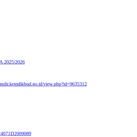
2025/2026
rmulir.kemdikbud.go.id/view.php?id=9635312
3324071D2009089