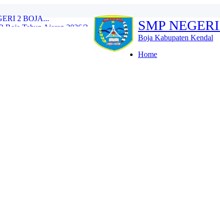
Boja Tahun Ajaran 2026/2...
SMP NEGERI
e Training (IHT) Revie...
RLH dan Monitoring Eval...
Boja Kabupaten Kendal
n 2026/2027 Resmi Dibuk...
iswa Kelas IX Tahun Aja...
Home
l Tes Kompetensi Akademi...
oja Wujud Upaya Menuju A...
SMP N 2 Boja Berlangs...
OJA...
I 2 BOJA...