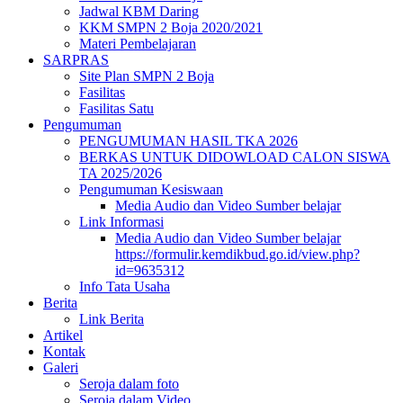
Jadwal KBM Daring
KKM SMPN 2 Boja 2020/2021
Materi Pembelajaran
SARPRAS
Site Plan SMPN 2 Boja
Fasilitas
Fasilitas Satu
Pengumuman
PENGUMUMAN HASIL TKA 2026
BERKAS UNTUK DIDOWLOAD CALON SISWA
TA 2025/2026
Pengumuman Kesiswaan
Media Audio dan Video Sumber belajar
Link Informasi
Media Audio dan Video Sumber belajar
https://formulir.kemdikbud.go.id/view.php?
id=9635312
Info Tata Usaha
Berita
Link Berita
Artikel
Kontak
Galeri
Seroja dalam foto
Seroja dalam Video