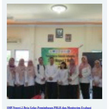
SMP Negeri 2 Boja Gelar Pengimbasan PRLH dan Monitoring Evaluasi