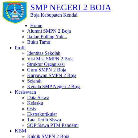
SMP NEGERI 2 BOJA
Boja Kabupaten Kendal
Home
Alumni SMPN 2 Boja
Ikutan Polling Yuk...
Buku Tamu
Profil
Identitas Sekolah
Visi Misi SMPN 2 Boja
Struktur Organisasi
Guru SMPN 2 Boja
Karyawan SMPN 2 Boja
Sejarah
Kepala SMP Negeri 2 Boja
Kesiswaan
Data Siswa
Kelasku
Osis
Ekstrakurikuler
Tata Tertib Siswa
SOP Siswa PTM Pandemi
KBM
Kaldik SMPN 2 Boja