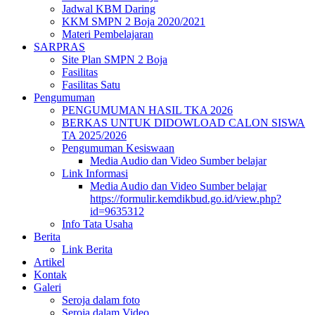
Jadwal KBM Daring
KKM SMPN 2 Boja 2020/2021
Materi Pembelajaran
SARPRAS
Site Plan SMPN 2 Boja
Fasilitas
Fasilitas Satu
Pengumuman
PENGUMUMAN HASIL TKA 2026
BERKAS UNTUK DIDOWLOAD CALON SISWA
TA 2025/2026
Pengumuman Kesiswaan
Media Audio dan Video Sumber belajar
Link Informasi
Media Audio dan Video Sumber belajar
https://formulir.kemdikbud.go.id/view.php?
id=9635312
Info Tata Usaha
Berita
Link Berita
Artikel
Kontak
Galeri
Seroja dalam foto
Seroja dalam Video