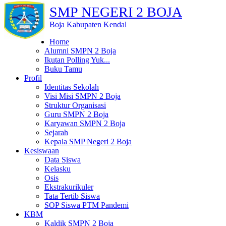
SMP NEGERI 2 BOJA
Boja Kabupaten Kendal
Home
Alumni SMPN 2 Boja
Ikutan Polling Yuk...
Buku Tamu
Profil
Identitas Sekolah
Visi Misi SMPN 2 Boja
Struktur Organisasi
Guru SMPN 2 Boja
Karyawan SMPN 2 Boja
Sejarah
Kepala SMP Negeri 2 Boja
Kesiswaan
Data Siswa
Kelasku
Osis
Ekstrakurikuler
Tata Tertib Siswa
SOP Siswa PTM Pandemi
KBM
Kaldik SMPN 2 Boja