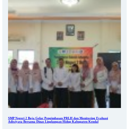
SMP Negeri 2 Boja Gelar Pengimbasan PRLH dan Monitoring Evaluasi
Adiwiyata Bersama Dinas Lingkungan Hidup Kabupaten Kendal