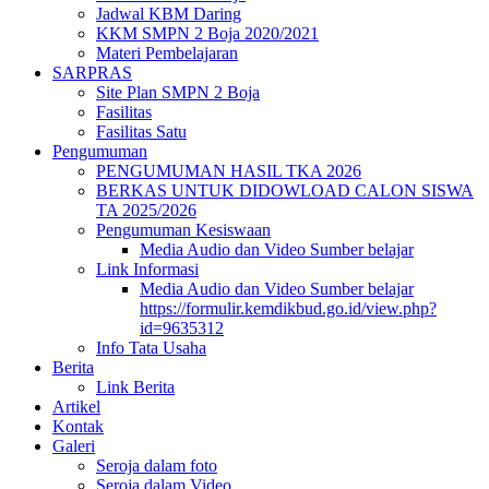
Jadwal KBM Daring
KKM SMPN 2 Boja 2020/2021
Materi Pembelajaran
SARPRAS
Site Plan SMPN 2 Boja
Fasilitas
Fasilitas Satu
Pengumuman
PENGUMUMAN HASIL TKA 2026
BERKAS UNTUK DIDOWLOAD CALON SISWA
TA 2025/2026
Pengumuman Kesiswaan
Media Audio dan Video Sumber belajar
Link Informasi
Media Audio dan Video Sumber belajar
https://formulir.kemdikbud.go.id/view.php?
id=9635312
Info Tata Usaha
Berita
Link Berita
Artikel
Kontak
Galeri
Seroja dalam foto
Seroja dalam Video