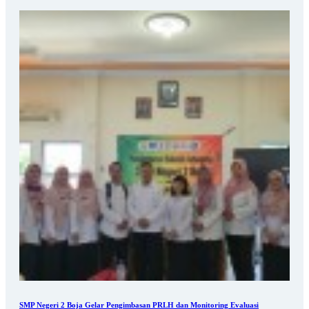
SMP Negeri 2 Boja Gelar Pengimbasan PRLH dan Monitoring Evaluasi