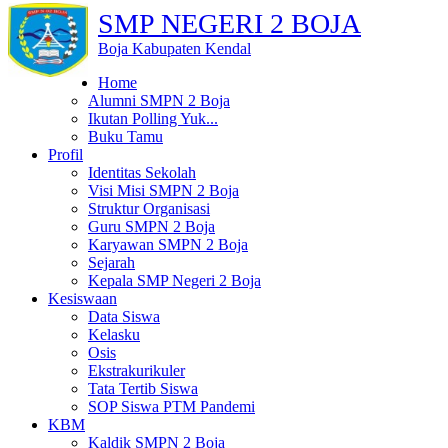
SMP NEGERI 2 BOJA
Boja Kabupaten Kendal
Home
Alumni SMPN 2 Boja
Ikutan Polling Yuk...
Buku Tamu
Profil
Identitas Sekolah
Visi Misi SMPN 2 Boja
Struktur Organisasi
Guru SMPN 2 Boja
Karyawan SMPN 2 Boja
Sejarah
Kepala SMP Negeri 2 Boja
Kesiswaan
Data Siswa
Kelasku
Osis
Ekstrakurikuler
Tata Tertib Siswa
SOP Siswa PTM Pandemi
KBM
Kaldik SMPN 2 Boja