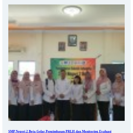
SMP Negeri 2 Boja Gelar Pengimbasan PRLH dan Monitoring Evaluasi