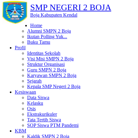
SMP NEGERI 2 BOJA
Boja Kabupaten Kendal
Home
Alumni SMPN 2 Boja
Ikutan Polling Yuk...
Buku Tamu
Profil
Identitas Sekolah
Visi Misi SMPN 2 Boja
Struktur Organisasi
Guru SMPN 2 Boja
Karyawan SMPN 2 Boja
Sejarah
Kepala SMP Negeri 2 Boja
Kesiswaan
Data Siswa
Kelasku
Osis
Ekstrakurikuler
Tata Tertib Siswa
SOP Siswa PTM Pandemi
KBM
Kaldik SMPN 2 Boja