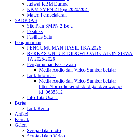
Jadwal KBM Daring
KKM SMPN 2 Boja 2020/2021
Materi Pembelajaran
SARPRAS
Site Plan SMPN 2 Boja
Fasilitas
Fasilitas Satu
Pengumuman
PENGUMUMAN HASIL TKA 2026
BERKAS UNTUK DIDOWLOAD CALON SISWA
TA 2025/2026
Pengumuman Kesiswaan
Media Audio dan Video Sumber belajar
Link Informasi
Media Audio dan Video Sumber belajar
https://formulir.kemdikbud.go.id/view.php?
id=9635312
Info Tata Usaha
Berita
Link Berita
Artikel
Kontak
Galeri
Seroja dalam foto
Seroja dalam Video