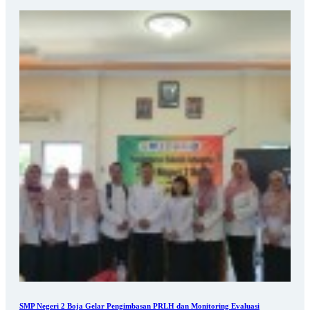
SMP Negeri 2 Boja Gelar Pengimbasan PRLH dan Monitoring Evaluasi