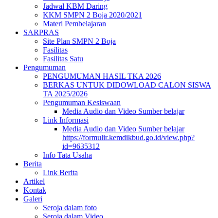
Jadwal KBM Daring
KKM SMPN 2 Boja 2020/2021
Materi Pembelajaran
SARPRAS
Site Plan SMPN 2 Boja
Fasilitas
Fasilitas Satu
Pengumuman
PENGUMUMAN HASIL TKA 2026
BERKAS UNTUK DIDOWLOAD CALON SISWA
TA 2025/2026
Pengumuman Kesiswaan
Media Audio dan Video Sumber belajar
Link Informasi
Media Audio dan Video Sumber belajar
https://formulir.kemdikbud.go.id/view.php?
id=9635312
Info Tata Usaha
Berita
Link Berita
Artikel
Kontak
Galeri
Seroja dalam foto
Seroja dalam Video