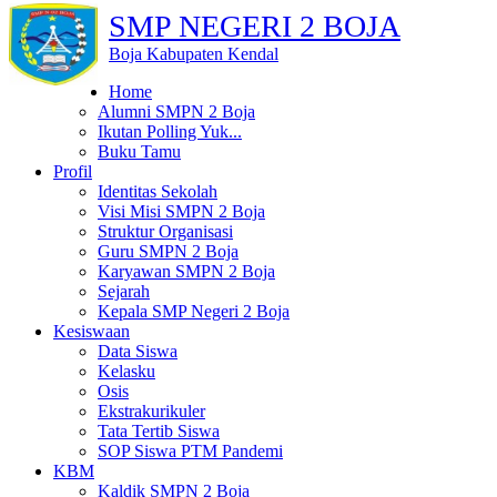
SMP NEGERI 2 BOJA
Boja Kabupaten Kendal
Home
Alumni SMPN 2 Boja
Ikutan Polling Yuk...
Buku Tamu
Profil
Identitas Sekolah
Visi Misi SMPN 2 Boja
Struktur Organisasi
Guru SMPN 2 Boja
Karyawan SMPN 2 Boja
Sejarah
Kepala SMP Negeri 2 Boja
Kesiswaan
Data Siswa
Kelasku
Osis
Ekstrakurikuler
Tata Tertib Siswa
SOP Siswa PTM Pandemi
KBM
Kaldik SMPN 2 Boja