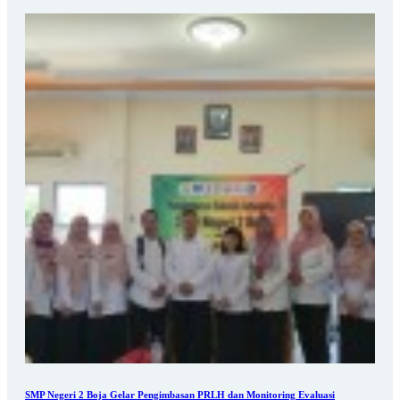
SMP Negeri 2 Boja Gelar Pengimbasan PRLH dan Monitoring Evaluasi