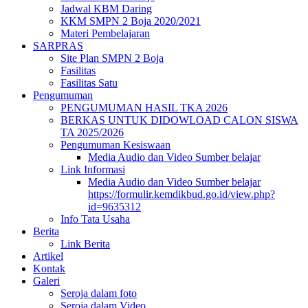
Jadwal KBM Daring
KKM SMPN 2 Boja 2020/2021
Materi Pembelajaran
SARPRAS
Site Plan SMPN 2 Boja
Fasilitas
Fasilitas Satu
Pengumuman
PENGUMUMAN HASIL TKA 2026
BERKAS UNTUK DIDOWLOAD CALON SISWA
TA 2025/2026
Pengumuman Kesiswaan
Media Audio dan Video Sumber belajar
Link Informasi
Media Audio dan Video Sumber belajar
https://formulir.kemdikbud.go.id/view.php?
id=9635312
Info Tata Usaha
Berita
Link Berita
Artikel
Kontak
Galeri
Seroja dalam foto
Seroja dalam Video