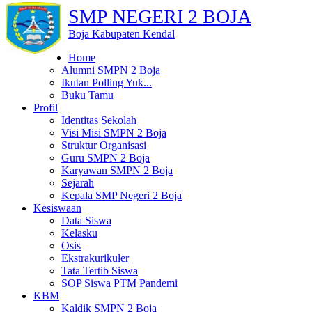
SMP NEGERI 2 BOJA
Boja Kabupaten Kendal
Home
Alumni SMPN 2 Boja
Ikutan Polling Yuk...
Buku Tamu
Profil
Identitas Sekolah
Visi Misi SMPN 2 Boja
Struktur Organisasi
Guru SMPN 2 Boja
Karyawan SMPN 2 Boja
Sejarah
Kepala SMP Negeri 2 Boja
Kesiswaan
Data Siswa
Kelasku
Osis
Ekstrakurikuler
Tata Tertib Siswa
SOP Siswa PTM Pandemi
KBM
Kaldik SMPN 2 Boja