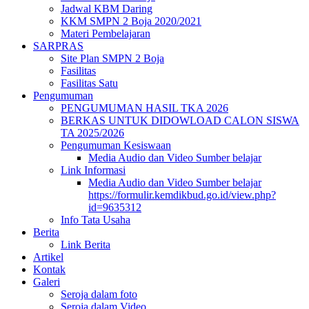
Jadwal KBM Daring
KKM SMPN 2 Boja 2020/2021
Materi Pembelajaran
SARPRAS
Site Plan SMPN 2 Boja
Fasilitas
Fasilitas Satu
Pengumuman
PENGUMUMAN HASIL TKA 2026
BERKAS UNTUK DIDOWLOAD CALON SISWA
TA 2025/2026
Pengumuman Kesiswaan
Media Audio dan Video Sumber belajar
Link Informasi
Media Audio dan Video Sumber belajar
https://formulir.kemdikbud.go.id/view.php?
id=9635312
Info Tata Usaha
Berita
Link Berita
Artikel
Kontak
Galeri
Seroja dalam foto
Seroja dalam Video