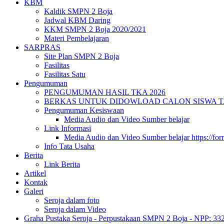
KBM
Kaldik SMPN 2 Boja
Jadwal KBM Daring
KKM SMPN 2 Boja 2020/2021
Materi Pembelajaran
SARPRAS
Site Plan SMPN 2 Boja
Fasilitas
Fasilitas Satu
Pengumuman
PENGUMUMAN HASIL TKA 2026
BERKAS UNTUK DIDOWLOAD CALON SISWA TA 
Pengumuman Kesiswaan
Media Audio dan Video Sumber belajar
Link Informasi
Media Audio dan Video Sumber belajar https://fo
Info Tata Usaha
Berita
Link Berita
Artikel
Kontak
Galeri
Seroja dalam foto
Seroja dalam Video
Graha Pustaka Seroja - Perpustakaan SMPN 2 Boja - NPP: 