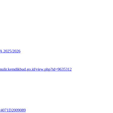
2025/2026
rmulir.kemdikbud.go.id/view.php?id=9635312
3324071D2009089