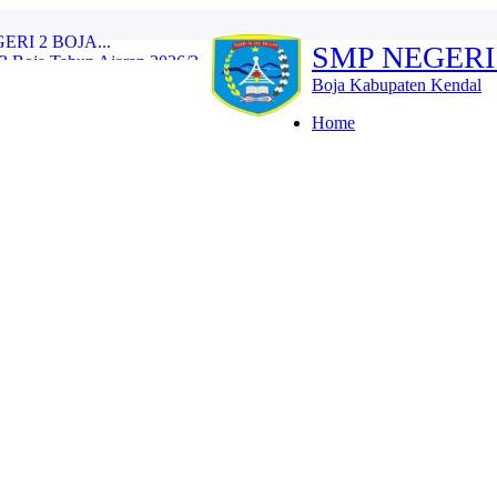
SMP NEGERI
Boja Tahun Ajaran 2026/2...
e Training (IHT) Revie...
Boja Kabupaten Kendal
RLH dan Monitoring Eval...
n 2026/2027 Resmi Dibuk...
Home
iswa Kelas IX Tahun Aja...
l Tes Kompetensi Akademi...
oja Wujud Upaya Menuju A...
SMP N 2 Boja Berlangs...
OJA...
I 2 BOJA...