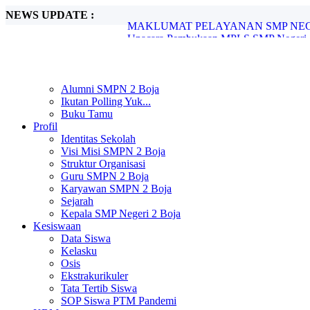
NEWS UPDATE :
Upacara Pembukaan MPLS SMP Negeri 2 
SMP Negeri 2 Boja Melaksanakan In Hous
SMP Negeri 2 Boja Gelar Pengimbasan P
SPMB SMP Negeri 2 Boja Tahun Pelajara
SMP Negeri 2 Boja Umumkan Kelulusan S
Alumni SMPN 2 Boja
SMP Negeri 2 Boja Resmi Umumkan Hasi
Ikutan Polling Yuk...
Pengimbasan Adiwiyata SMP Negeri 2 B
Buku Tamu
Peringatan Hari Pendidikan Nasional di 
Profil
UNIT PELAYANAN SMP NEGERI 2 B
Identitas Sekolah
MAKLUMAT PELAYANAN SMP NEGER
Visi Misi SMPN 2 Boja
Struktur Organisasi
Guru SMPN 2 Boja
Karyawan SMPN 2 Boja
Sejarah
Kepala SMP Negeri 2 Boja
Kesiswaan
Data Siswa
Kelasku
Osis
Ekstrakurikuler
Tata Tertib Siswa
SOP Siswa PTM Pandemi