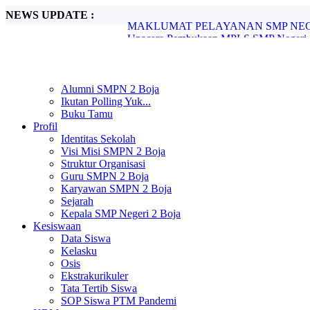
NEWS UPDATE :
Upacara Pembukaan MPLS SMP Negeri 2 
SMP Negeri 2 Boja Melaksanakan In Hous
SMP Negeri 2 Boja Gelar Pengimbasan P
SPMB SMP Negeri 2 Boja Tahun Pelajara
SMP Negeri 2 Boja Umumkan Kelulusan S
Alumni SMPN 2 Boja
SMP Negeri 2 Boja Resmi Umumkan Hasi
Ikutan Polling Yuk...
Pengimbasan Adiwiyata SMP Negeri 2 B
Buku Tamu
Peringatan Hari Pendidikan Nasional di 
Profil
UNIT PELAYANAN SMP NEGERI 2 B
Identitas Sekolah
MAKLUMAT PELAYANAN SMP NEGER
Visi Misi SMPN 2 Boja
Struktur Organisasi
Guru SMPN 2 Boja
Karyawan SMPN 2 Boja
Sejarah
Kepala SMP Negeri 2 Boja
Kesiswaan
Data Siswa
Kelasku
Osis
Ekstrakurikuler
Tata Tertib Siswa
SOP Siswa PTM Pandemi