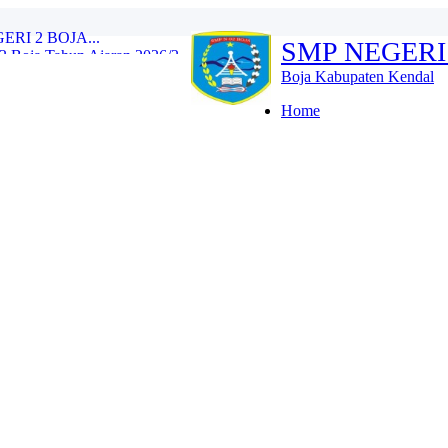
SMP NEGERI
Boja Tahun Ajaran 2026/2...
e Training (IHT) Revie...
Boja Kabupaten Kendal
RLH dan Monitoring Eval...
n 2026/2027 Resmi Dibuk...
Home
iswa Kelas IX Tahun Aja...
l Tes Kompetensi Akademi...
oja Wujud Upaya Menuju A...
SMP N 2 Boja Berlangs...
OJA...
I 2 BOJA...