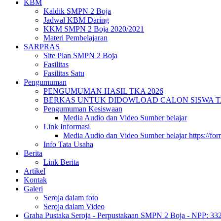
KBM
Kaldik SMPN 2 Boja
Jadwal KBM Daring
KKM SMPN 2 Boja 2020/2021
Materi Pembelajaran
SARPRAS
Site Plan SMPN 2 Boja
Fasilitas
Fasilitas Satu
Pengumuman
PENGUMUMAN HASIL TKA 2026
BERKAS UNTUK DIDOWLOAD CALON SISWA TA 
Pengumuman Kesiswaan
Media Audio dan Video Sumber belajar
Link Informasi
Media Audio dan Video Sumber belajar https://fo
Info Tata Usaha
Berita
Link Berita
Artikel
Kontak
Galeri
Seroja dalam foto
Seroja dalam Video
Graha Pustaka Seroja - Perpustakaan SMPN 2 Boja - NPP: 