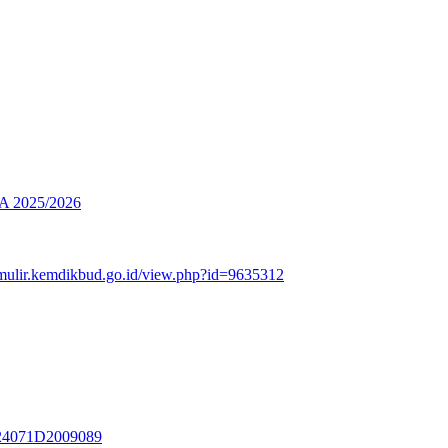
2025/2026
rmulir.kemdikbud.go.id/view.php?id=9635312
3324071D2009089