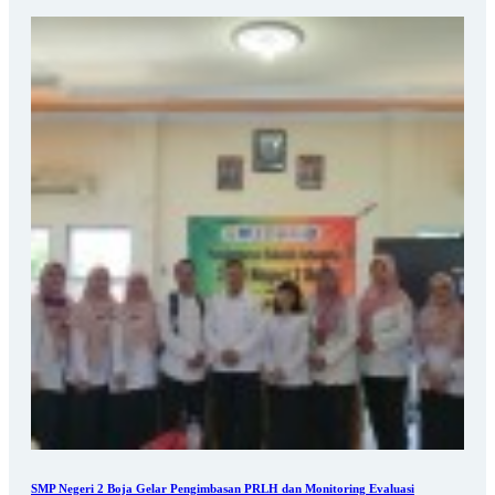
SMP Negeri 2 Boja Gelar Pengimbasan PRLH dan Monitoring Evaluasi