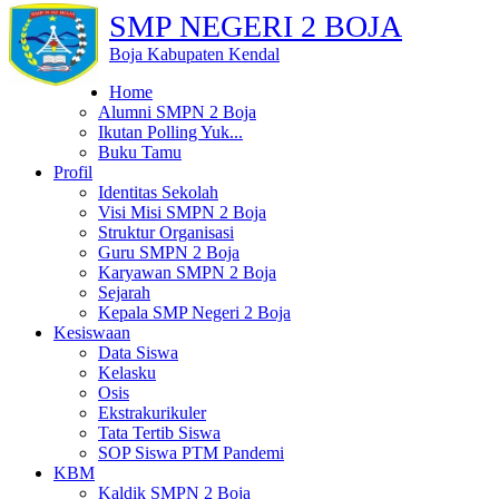
SMP NEGERI 2 BOJA
Boja Kabupaten Kendal
Home
Alumni SMPN 2 Boja
Ikutan Polling Yuk...
Buku Tamu
Profil
Identitas Sekolah
Visi Misi SMPN 2 Boja
Struktur Organisasi
Guru SMPN 2 Boja
Karyawan SMPN 2 Boja
Sejarah
Kepala SMP Negeri 2 Boja
Kesiswaan
Data Siswa
Kelasku
Osis
Ekstrakurikuler
Tata Tertib Siswa
SOP Siswa PTM Pandemi
KBM
Kaldik SMPN 2 Boja