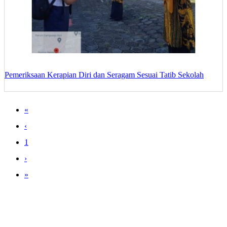
Pemeriksaan Kerapian Diri dan Seragam Sesuai Tatib Sekolah
«
‹
1
›
»