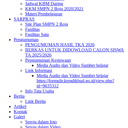
Jadwal KBM Daring
KKM SMPN 2 Boja 2020/2021
Materi Pembelajaran
SARPRAS
Site Plan SMPN 2 Boja
Fasilitas
Fasilitas Satu
Pengumuman
PENGUMUMAN HASIL TKA 2026
BERKAS UNTUK DIDOWLOAD CALON SISWA
TA 2025/2026
Pengumuman Kesiswaan
Media Audio dan Video Sumber belajar
Link Informasi
Media Audio dan Video Sumber belajar
https://formulir.kemdikbud.go.id/view.php?
id=9635312
Info Tata Usaha
Berita
Link Berita
Artikel
Kontak
Galeri
Seroja dalam foto
Seroja dalam Video