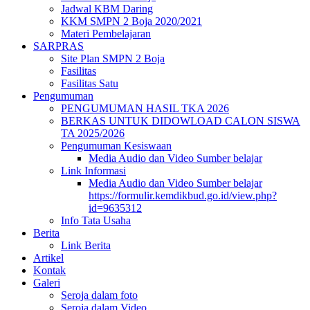
Jadwal KBM Daring
KKM SMPN 2 Boja 2020/2021
Materi Pembelajaran
SARPRAS
Site Plan SMPN 2 Boja
Fasilitas
Fasilitas Satu
Pengumuman
PENGUMUMAN HASIL TKA 2026
BERKAS UNTUK DIDOWLOAD CALON SISWA
TA 2025/2026
Pengumuman Kesiswaan
Media Audio dan Video Sumber belajar
Link Informasi
Media Audio dan Video Sumber belajar
https://formulir.kemdikbud.go.id/view.php?
id=9635312
Info Tata Usaha
Berita
Link Berita
Artikel
Kontak
Galeri
Seroja dalam foto
Seroja dalam Video