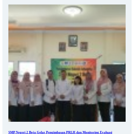
SMP Negeri 2 Boja Gelar Pengimbasan PRLH dan Monitoring Evaluasi