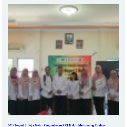
SMP Negeri 2 Boja Gelar Pengimbasan PRLH dan Monitoring Evaluasi