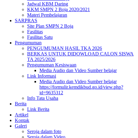
Jadwal KBM Daring
KKM SMPN 2 Boja 2020/2021
Materi Pembelajaran
SARPRAS
Site Plan SMPN 2 Boja
Fasilitas
Fasilitas Satu
Pengumuman
PENGUMUMAN HASIL TKA 2026
BERKAS UNTUK DIDOWLOAD CALON SISWA
TA 2025/2026
Pengumuman Kesiswaan
Media Audio dan Video Sumber belajar
Link Informasi
Media Audio dan Video Sumber belajar
https://formulir.kemdikbud.go.id/view.php?
id=9635312
Info Tata Usaha
Berita
Link Berita
Artikel
Kontak
Galeri
Seroja dalam foto
Seroja dalam Video