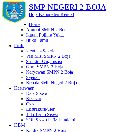
SMP NEGERI 2 BOJA
Boja Kabupaten Kendal
Home
Alumni SMPN 2 Boja
Ikutan Polling Yuk...
Buku Tamu
Profil
Identitas Sekolah
Visi Misi SMPN 2 Boja
Struktur Organisasi
Guru SMPN 2 Boja
Karyawan SMPN 2 Boja
Sejarah
Kepala SMP Negeri 2 Boja
Kesiswaan
Data Siswa
Kelasku
Osis
Ekstrakurikuler
Tata Tertib Siswa
SOP Siswa PTM Pandemi
KBM
Kaldik SMPN 2 Boja