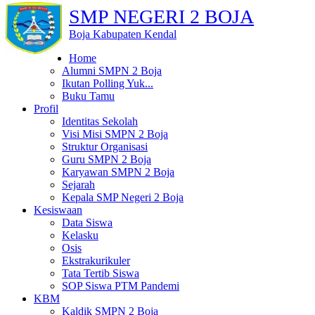
SMP NEGERI 2 BOJA
Boja Kabupaten Kendal
Home
Alumni SMPN 2 Boja
Ikutan Polling Yuk...
Buku Tamu
Profil
Identitas Sekolah
Visi Misi SMPN 2 Boja
Struktur Organisasi
Guru SMPN 2 Boja
Karyawan SMPN 2 Boja
Sejarah
Kepala SMP Negeri 2 Boja
Kesiswaan
Data Siswa
Kelasku
Osis
Ekstrakurikuler
Tata Tertib Siswa
SOP Siswa PTM Pandemi
KBM
Kaldik SMPN 2 Boja