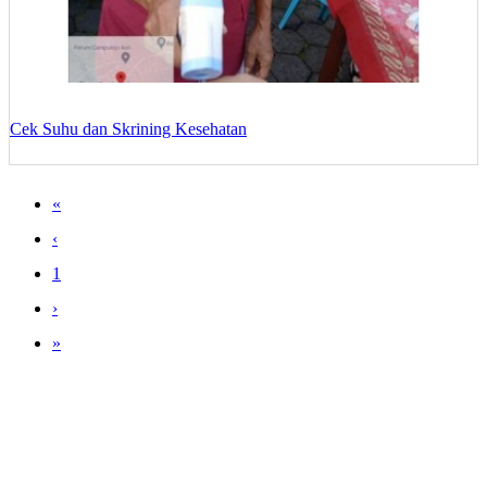
Cek Suhu dan Skrining Kesehatan
«
‹
1
›
»