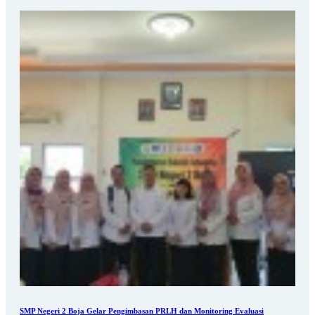
SMP Negeri 2 Boja Gelar Pengimbasan PRLH dan Monitoring Evaluasi