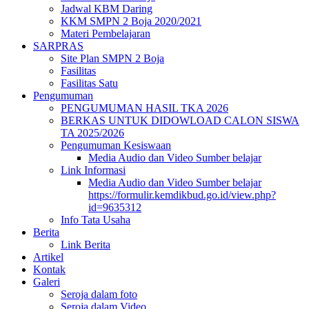
Jadwal KBM Daring
KKM SMPN 2 Boja 2020/2021
Materi Pembelajaran
SARPRAS
Site Plan SMPN 2 Boja
Fasilitas
Fasilitas Satu
Pengumuman
PENGUMUMAN HASIL TKA 2026
BERKAS UNTUK DIDOWLOAD CALON SISWA
TA 2025/2026
Pengumuman Kesiswaan
Media Audio dan Video Sumber belajar
Link Informasi
Media Audio dan Video Sumber belajar
https://formulir.kemdikbud.go.id/view.php?
id=9635312
Info Tata Usaha
Berita
Link Berita
Artikel
Kontak
Galeri
Seroja dalam foto
Seroja dalam Video