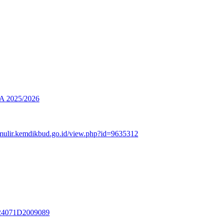
2025/2026
rmulir.kemdikbud.go.id/view.php?id=9635312
3324071D2009089