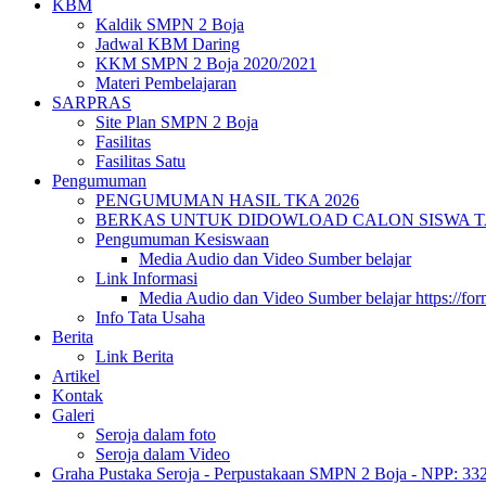
KBM
Kaldik SMPN 2 Boja
Jadwal KBM Daring
KKM SMPN 2 Boja 2020/2021
Materi Pembelajaran
SARPRAS
Site Plan SMPN 2 Boja
Fasilitas
Fasilitas Satu
Pengumuman
PENGUMUMAN HASIL TKA 2026
BERKAS UNTUK DIDOWLOAD CALON SISWA TA 
Pengumuman Kesiswaan
Media Audio dan Video Sumber belajar
Link Informasi
Media Audio dan Video Sumber belajar https://fo
Info Tata Usaha
Berita
Link Berita
Artikel
Kontak
Galeri
Seroja dalam foto
Seroja dalam Video
Graha Pustaka Seroja - Perpustakaan SMPN 2 Boja - NPP: 