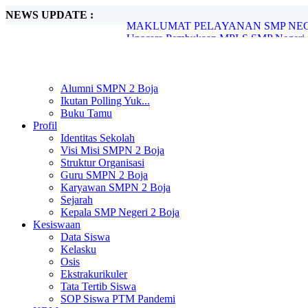
NEWS UPDATE :
Upacara Pembukaan MPLS SMP Negeri 2 
SMP Negeri 2 Boja Melaksanakan In Hous
SMP Negeri 2 Boja Gelar Pengimbasan P
SPMB SMP Negeri 2 Boja Tahun Pelajara
SMP Negeri 2 Boja Umumkan Kelulusan S
SMP Negeri 2 Boja Resmi Umumkan Hasi
Alumni SMPN 2 Boja
Pengimbasan Adiwiyata SMP Negeri 2 B
Ikutan Polling Yuk...
Peringatan Hari Pendidikan Nasional di 
Buku Tamu
UNIT PELAYANAN SMP NEGERI 2 B
Profil
MAKLUMAT PELAYANAN SMP NEGER
Identitas Sekolah
Visi Misi SMPN 2 Boja
Struktur Organisasi
Guru SMPN 2 Boja
Karyawan SMPN 2 Boja
Sejarah
Kepala SMP Negeri 2 Boja
Kesiswaan
Data Siswa
Kelasku
Osis
Ekstrakurikuler
Tata Tertib Siswa
SOP Siswa PTM Pandemi