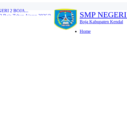
Boja Tahun Ajaran 2026/2...
SMP NEGERI
e Training (IHT) Revie...
RLH dan Monitoring Eval...
Boja Kabupaten Kendal
n 2026/2027 Resmi Dibuk...
iswa Kelas IX Tahun Aja...
Home
l Tes Kompetensi Akademi...
oja Wujud Upaya Menuju A...
SMP N 2 Boja Berlangs...
OJA...
I 2 BOJA...