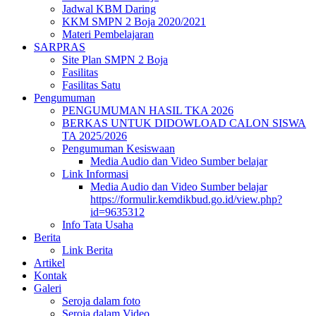
Jadwal KBM Daring
KKM SMPN 2 Boja 2020/2021
Materi Pembelajaran
SARPRAS
Site Plan SMPN 2 Boja
Fasilitas
Fasilitas Satu
Pengumuman
PENGUMUMAN HASIL TKA 2026
BERKAS UNTUK DIDOWLOAD CALON SISWA
TA 2025/2026
Pengumuman Kesiswaan
Media Audio dan Video Sumber belajar
Link Informasi
Media Audio dan Video Sumber belajar
https://formulir.kemdikbud.go.id/view.php?
id=9635312
Info Tata Usaha
Berita
Link Berita
Artikel
Kontak
Galeri
Seroja dalam foto
Seroja dalam Video