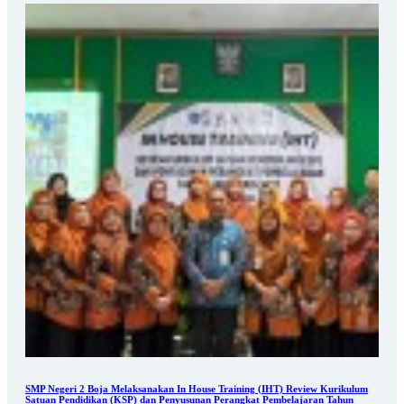
SMP Negeri 2 Boja Melaksanakan In House Training (IHT) Review Kurikulum
Satuan Pendidikan (KSP) dan Penyusunan Perangkat Pembelajaran Tahun