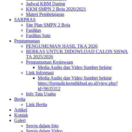
Jadwal KBM Daring
KKM SMPN 2 Boja 2020/2021
Materi Pembelajaran
SARPRAS
Site Plan SMPN 2 Boja
Fasilitas
Fasilitas Satu
Pengumuman
PENGUMUMAN HASIL TKA 2026
BERKAS UNTUK DIDOWLOAD CALON SISWA
TA 2025/2026
Pengumuman Kesiswaan
Media Audio dan Video Sumber belajar
Link Informasi
Media Audio dan Video Sumber belajar
https://formulir.kemdikbud.go.id/view.php?
id=9635312
Info Tata Usaha
Berita
Link Berita
Artikel
Kontak
Galeri
Seroja dalam foto
Seroja dalam Video