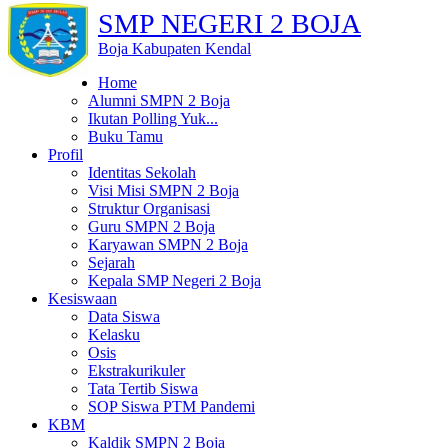
SMP NEGERI 2 BOJA
Boja Kabupaten Kendal
Home
Alumni SMPN 2 Boja
Ikutan Polling Yuk...
Buku Tamu
Profil
Identitas Sekolah
Visi Misi SMPN 2 Boja
Struktur Organisasi
Guru SMPN 2 Boja
Karyawan SMPN 2 Boja
Sejarah
Kepala SMP Negeri 2 Boja
Kesiswaan
Data Siswa
Kelasku
Osis
Ekstrakurikuler
Tata Tertib Siswa
SOP Siswa PTM Pandemi
KBM
Kaldik SMPN 2 Boja