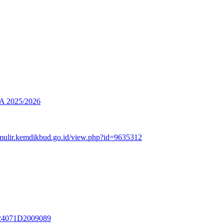
2025/2026
rmulir.kemdikbud.go.id/view.php?id=9635312
3324071D2009089