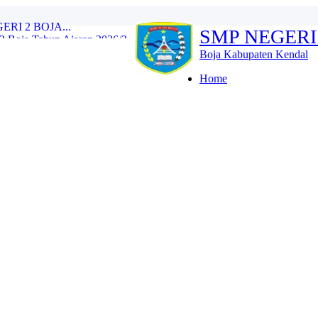
Boja Tahun Ajaran 2026/2...
SMP NEGERI
e Training (IHT) Revie...
RLH dan Monitoring Eval...
Boja Kabupaten Kendal
n 2026/2027 Resmi Dibuk...
iswa Kelas IX Tahun Aja...
Home
l Tes Kompetensi Akademi...
oja Wujud Upaya Menuju A...
SMP N 2 Boja Berlangs...
OJA...
I 2 BOJA...