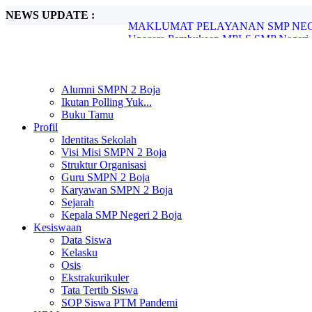
NEWS UPDATE :
Upacara Pembukaan MPLS SMP Negeri 2 
SMP Negeri 2 Boja Melaksanakan In Hous
SMP Negeri 2 Boja Gelar Pengimbasan P
SPMB SMP Negeri 2 Boja Tahun Pelajara
SMP Negeri 2 Boja Umumkan Kelulusan S
SMP Negeri 2 Boja Resmi Umumkan Hasi
Alumni SMPN 2 Boja
Pengimbasan Adiwiyata SMP Negeri 2 B
Ikutan Polling Yuk...
Peringatan Hari Pendidikan Nasional di 
Buku Tamu
UNIT PELAYANAN SMP NEGERI 2 B
Profil
MAKLUMAT PELAYANAN SMP NEGER
Identitas Sekolah
Visi Misi SMPN 2 Boja
Struktur Organisasi
Guru SMPN 2 Boja
Karyawan SMPN 2 Boja
Sejarah
Kepala SMP Negeri 2 Boja
Kesiswaan
Data Siswa
Kelasku
Osis
Ekstrakurikuler
Tata Tertib Siswa
SOP Siswa PTM Pandemi