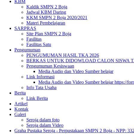
KBM
Kaldik SMPN 2 Boja
Jadwal KBM Daring
KKM SMPN 2 Boja 2020/2021
Materi Pembelajaran
SARPRAS
Site Plan SMPN 2 Boja
Fasilitas
Fasilitas Satu
Pengumuman
PENGUMUMAN HASIL TKA 2026
BERKAS UNTUK DIDOWLOAD CALON SISWA TA 
Pengumuman Kesiswaan
Media Audio dan Video Sumber belajar
Link Informasi
Media Audio dan Video Sumber belajar https://fo
Info Tata Usaha
Berita
Link Berita
Artikel
Kontak
Galeri
Seroja dalam foto
Seroja dalam Video
Graha Pustaka Seroja - Perpustakaan SMPN 2 Boja - NPP: 