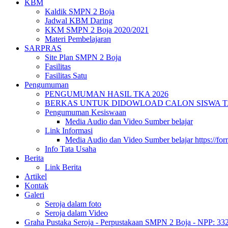
KBM
Kaldik SMPN 2 Boja
Jadwal KBM Daring
KKM SMPN 2 Boja 2020/2021
Materi Pembelajaran
SARPRAS
Site Plan SMPN 2 Boja
Fasilitas
Fasilitas Satu
Pengumuman
PENGUMUMAN HASIL TKA 2026
BERKAS UNTUK DIDOWLOAD CALON SISWA TA 
Pengumuman Kesiswaan
Media Audio dan Video Sumber belajar
Link Informasi
Media Audio dan Video Sumber belajar https://fo
Info Tata Usaha
Berita
Link Berita
Artikel
Kontak
Galeri
Seroja dalam foto
Seroja dalam Video
Graha Pustaka Seroja - Perpustakaan SMPN 2 Boja - NPP: 