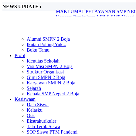
NEWS UPDATE :
Upacara Pembukaan MPLS SMP Negeri 2 
SMP Negeri 2 Boja Melaksanakan In Hous
SMP Negeri 2 Boja Gelar Pengimbasan P
SPMB SMP Negeri 2 Boja Tahun Pelajara
SMP Negeri 2 Boja Umumkan Kelulusan S
SMP Negeri 2 Boja Resmi Umumkan Hasi
Alumni SMPN 2 Boja
Pengimbasan Adiwiyata SMP Negeri 2 B
Ikutan Polling Yuk...
Peringatan Hari Pendidikan Nasional di 
Buku Tamu
UNIT PELAYANAN SMP NEGERI 2 B
Profil
MAKLUMAT PELAYANAN SMP NEGER
Identitas Sekolah
Visi Misi SMPN 2 Boja
Struktur Organisasi
Guru SMPN 2 Boja
Karyawan SMPN 2 Boja
Sejarah
Kepala SMP Negeri 2 Boja
Kesiswaan
Data Siswa
Kelasku
Osis
Ekstrakurikuler
Tata Tertib Siswa
SOP Siswa PTM Pandemi