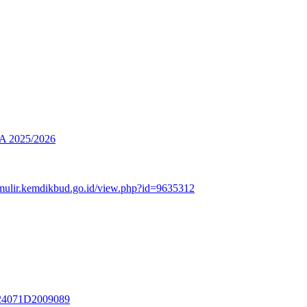
2025/2026
rmulir.kemdikbud.go.id/view.php?id=9635312
3324071D2009089