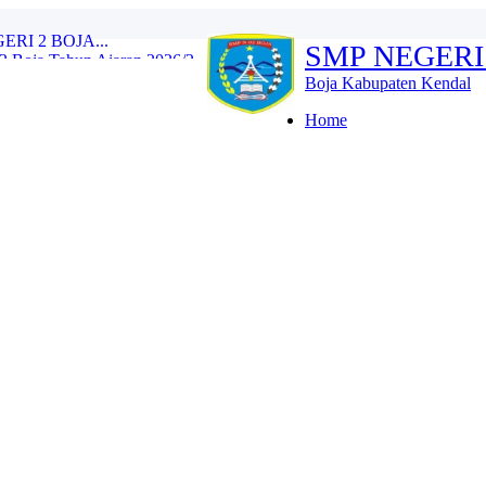
Boja Tahun Ajaran 2026/2...
SMP NEGERI
e Training (IHT) Revie...
RLH dan Monitoring Eval...
Boja Kabupaten Kendal
n 2026/2027 Resmi Dibuk...
iswa Kelas IX Tahun Aja...
Home
l Tes Kompetensi Akademi...
oja Wujud Upaya Menuju A...
SMP N 2 Boja Berlangs...
OJA...
I 2 BOJA...