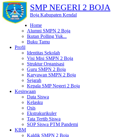
SMP NEGERI 2 BOJA
Boja Kabupaten Kendal
Home
Alumni SMPN 2 Boja
Ikutan Polling Yuk...
Buku Tamu
Profil
Identitas Sekolah
Visi Misi SMPN 2 Boja
Struktur Organisasi
Guru SMPN 2 Boja
Karyawan SMPN 2 Boja
Sejarah
Kepala SMP Negeri 2 Boja
Kesiswaan
Data Siswa
Kelasku
Osis
Ekstrakurikuler
Tata Tertib Siswa
SOP Siswa PTM Pandemi
KBM
Kaldik SMPN 2 Boja