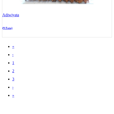
Adiwiyata
(9 Foto)
«
‹
1
2
3
›
»