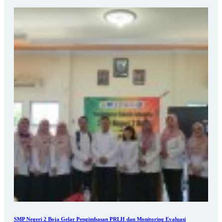
SMP Negeri 2 Boja Gelar Pengimbasan PRLH dan Monitoring Evaluasi