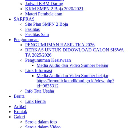
Jadwal KBM Daring
KKM SMPN 2 Boja 2020/2021
Materi Pembelajaran
SARPRAS
Site Plan SMPN 2 Boja
Fasilitas
Fasilitas Satu
Pengumuman
PENGUMUMAN HASIL TKA 2026
BERKAS UNTUK DIDOWLOAD CALON SISWA
TA 2025/2026
Pengumuman Kesiswaan
Media Audio dan Video Sumber belajar
Link Informasi
Media Audio dan Video Sumber belajar
https://formulir.kemdikbud.go.id/view.php?
id=9635312
Info Tata Usaha
Berita
Link Berita
Artikel
Kontak
Galeri
Seroja dalam foto
Seroja dalam Video